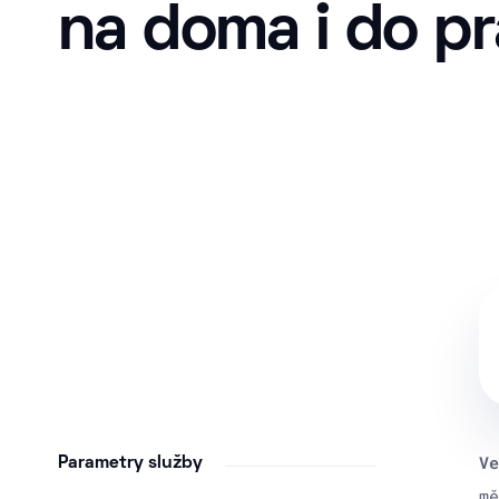
na doma
i do p
Ve
Parametry služby
mě