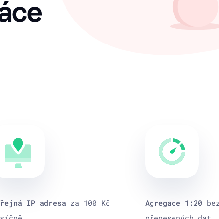
ráce
řejná IP adresa
za 100 Kč
Agregace 1:20
be
síčně
přenesených dat